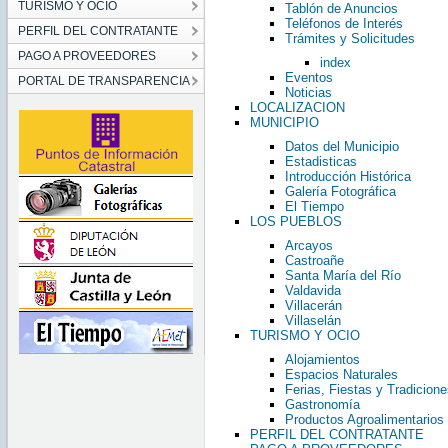
TURISMO Y OCIO
Tablón de Anuncios
Teléfonos de Interés
PERFIL DEL CONTRATANTE
Trámites y Solicitudes
PAGO A PROVEEDORES
index
Eventos
PORTAL DE TRANSPARENCIA
Noticias
LOCALIZACION
MUNICIPIO
Datos del Municipio
Estadisticas
Introducción Histórica
Galería Fotográfica
El Tiempo
LOS PUEBLOS
Arcayos
Castroañe
Santa María del Río
Valdavida
Villacerán
Villaselán
TURISMO Y OCIO
Alojamientos
Espacios Naturales
Ferias, Fiestas y Tradicione
Gastronomía
Productos Agroalimentarios
PERFIL DEL CONTRATANTE