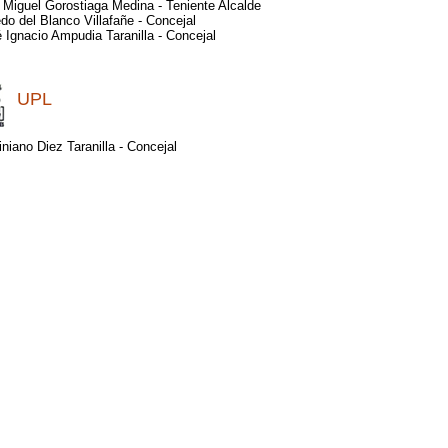
 Miguel Gorostiaga Medina - Teniente Alcalde
edo del Blanco Villafañe - Concejal
 Ignacio Ampudia Taranilla - Concejal
UPL
iniano Diez Taranilla - Concejal