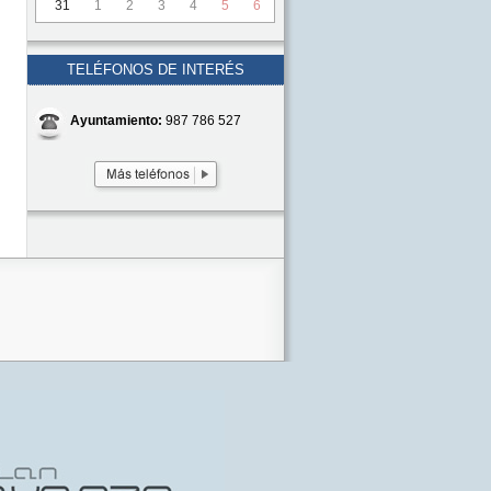
31
1
2
3
4
5
6
TELÉFONOS DE INTERÉS
Ayuntamiento:
987 786 527